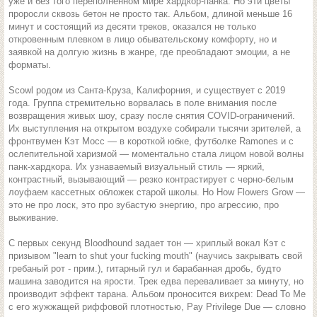
уже и без того переполненном мире хардкор-панка. Но эти цветы
проросли сквозь бетон не просто так. Альбом, длиной меньше 16
минут и состоящий из десяти треков, оказался не только
откровенным плевком в лицо обывательскому комфорту, но и
заявкой на долгую жизнь в жанре, где преобладают эмоции, а не
форматы.
Scowl родом из Санта-Круза, Калифорния, и существует с 2019
года. Группа стремительно ворвалась в поле внимания после
возвращения живых шоу, сразу после снятия COVID-ограничений.
Их выступления на открытом воздухе собирали тысячи зрителей, а
фронтвумен Кэт Мосс — в короткой юбке, футболке Ramones и с
ослепительной харизмой — моментально стала лицом новой волны
панк-хардкора. Их узнаваемый визуальный стиль — яркий,
контрастный, вызывающий — резко контрастирует с черно-белым
лоуфаем кассетных обложек старой школы. Но How Flowers Grow —
это не про лоск, это про зубастую энергию, про агрессию, про
выживание.
С первых секунд Bloodhound задает тон — хриплый вокал Кэт с
призывом "learn to shut your fucking mouth" (научись закрывать свой
гребаный рот - прим.), гитарный гул и барабанная дробь, будто
машина заводится на ярости. Трек едва переваливает за минуту, но
производит эффект тарана. Альбом проносится вихрем: Dead To Me
с его жужжащей риффовой плотностью, Pay Privilege Due — словно