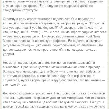
умеют строить — не в смысле куплет-припев, а в смысле развития
внутри коротких треков. Есть ощущение нарратива даже без
стандартной структуры.
Огромную роль играет текстовая подача Кэт. Она не уходит в
аллюзии и поэтические абстракции, а говорит напрямую: "I’m gonna
tear you apart, can’t you fucking see?!" (Я разорву тебя на части, ты
что, не видишь?! - прим.). Это не поза, не манифест ради манифеста
— это голос выжившего. При этом, как отметил критик PunkNews,
Мосс практически не использует рефрены. Ее подача напоминает
ритуальный танец — цикличный, перкуссионный, но линейный. Это
делает каждую песню не просто песней, а исповедью, криком,
ударом.
Несмотря на всю агрессию, альбом полон тонких аллюзий на
выживание. Сравнение цветов с механизмами насилия в природе —
больше, чем метафора. Цветы Scowl — это не милые герберы, а
плотоядные растения, выживающие в аду. Они вгрызаются в
слушателя, пуская корни прямо в грудную клетку. Это не цветник —
это поле битвы.
Да, можно спорить о продакшене. Некоторым он покажется слишком
чистым, недостаточно грязным для такого материала. Кто-то скажет,
что альбому не хватает еще большей безумной скорости. Но суть в
другом: Scowl делают хардкор не как дань жанру, а как внутреннюю