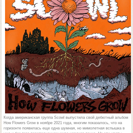
Когда американская группа Scowl выпустила свой дебютный альбом
How Flowers Grow в ноябре 2021 года, многим показалось, что на
горизонте появилась еще одна шумная, но мимолетная вспышка в