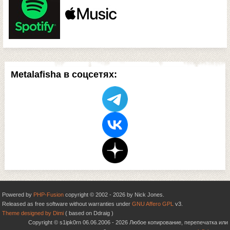
Metalafisha в соцсетях:
Powered by
PHP-Fusion
copyright © 2002 - 2026 by Nick Jones.
Released as free software without warranties under
GNU Affero GPL
v3.
Theme designed by Dimi
( based on Ddraig )
Copyright © s1ipk0rn 06.06.2006 - 2026 Любое копирование, перепечатка или