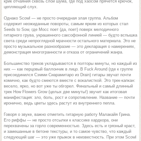
крик отчаяния сквозь слои шума, где под хаосом прячется крючок,
цепляющий слух.
Однако Scowl — не просто очередная злая группа. Альбом
содержит неожиданные повороты, самым ярким из которых стал
Seeds to Sow, где Мосс поет (да, поет) поверх мелодичного
гитарного грува, украшенного саксофонной линией — будто вспышка
света среди непроглядной мрачности остального материала. Это не
просто музыкальное разнообразие — это декларация о намерениях,
демонстрация многогранности и отказа от ограничений жанра.
Большинство треков укладываются в полторы минуты, но каждый из
них — как перцовый баллончик в лицо. В Fuck Around (где к группе
присоединился Сэмми Сиарамитаро из Drain) гитары звучат почти
комично, как будто смеются вместе с вокалисткой. Это трек-капкан:
весело, ярко, но вот уже ты обгорел. Финальный и самый длинный
трек How Flowers Grow (целых две минуты!) звучит как итоговая
манифестация: зло, боль, рост и сопротивление. Название — почти
иронично, ведь цветы здесь растут из внутреннего пепла.
Говоря о звуке, важно отметить гитарную работу Малакайя Грина.
Его риффы — не просто отсылки к классике хардкора, они
перехвачены за горло современностью. Здесь есть и грязный краст,
и замешанные в бетоне текстуры, и то самое чувство, что каждый
следующий шаг — это уже прыжок в неизвестность. При этом Scowl