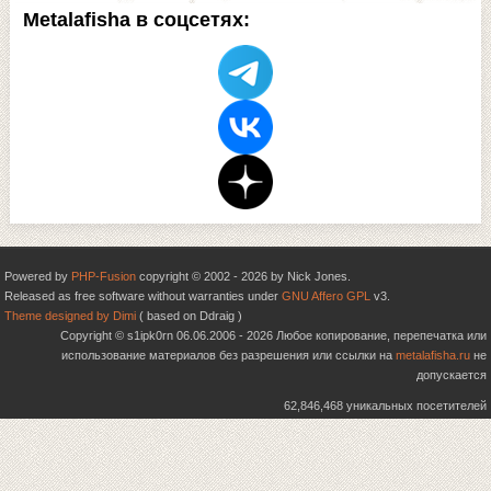
Metalafisha в соцсетях:
Powered by
PHP-Fusion
copyright © 2002 - 2026 by Nick Jones.
Released as free software without warranties under
GNU Affero GPL
v3.
Theme designed by Dimi
( based on Ddraig )
Copyright © s1ipk0rn 06.06.2006 - 2026 Любое копирование, перепечатка или
использование материалов без разрешения или ссылки на
metalafisha.ru
не
допускается
62,846,468 уникальных посетителей