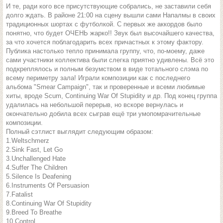
И те, ради кого все присутствующие собрались, не заставили себя
долго ждать. В районе 21:00 на сцену вышли сами Напалмы в своих
традиционных шортах с футболкой. С первых же аккордов было
понятно, что будет ОЧЕНЬ жарко!! Звук был высочайшего качества,
за что хочется поблагодарить всех причастных к этому фактору.
Публика настолько тепло принимала группу, что, по-моему, даже
сами участники коллектива были слегка приятно удивлены. Всё это
подкреплялось и полным безумством в виде тотального слэма по
всему периметру зала! Играли композиции как с последнего
альбома "Smear Campaign", так и проверенные и всеми любимые
хиты, вроде Scum, Continuing War Of Stupidity и др. Под конец группа
удалилась на небольшой перерыв, но вскоре вернулась и
окончательно добила всех сыграв ещё три умопомрачительные
композиции.
Полный сэтлист выглядит следующим образом:
1.Weltschmerz
2.Sink Fast, Let Go
3.Unchallenged Hate
4.Suffer The Children
5.Silence Is Deafening
6.Instruments Of Persuasion
7.Fatalist
8.Continuing War Of Stupidity
9.Breed To Breathe
10.Control