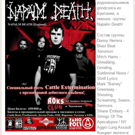
родоначальников
grindcore'a из
Британии, а
именно, группы
Napalm Death!
Состав группы:
Danny Herrera -
Blast Beat
Terrorism
Mitch Harris -
Shredding,
Grinding,
Subliminal Noise /
Shrill Lyrics
Mark "Barney"
Greenway -
Shouting,
Screaming, Swans,
Sermons
Shane Embury - 4
Strings Of The
Apocalypse / NY
Aggro Lung Assault
Концерт являлся