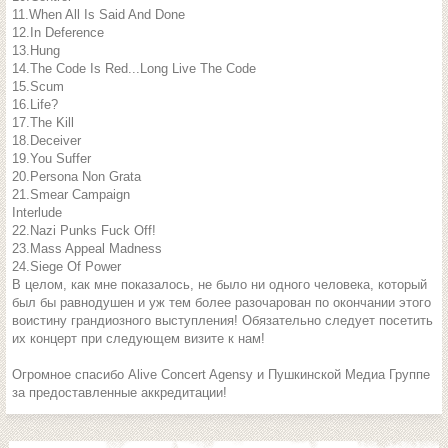
11.When All Is Said And Done
12.In Deference
13.Hung
14.The Code Is Red...Long Live The Code
15.Scum
16.Life?
17.The Kill
18.Deceiver
19.You Suffer
20.Persona Non Grata
21.Smear Campaign
Interlude
22.Nazi Punks Fuck Off!
23.Mass Appeal Madness
24.Siege Of Power
В целом, как мне показалось, не было ни одного человека, который
был бы равнодушен и уж тем более разочарован по окончании этого
воистину грандиозного выступления! Обязательно следует посетить
их концерт при следующем визите к нам!
Огромное спасибо Alive Concert Agensy и Пушкинской Медиа Группе
за предоставленные аккредитации!