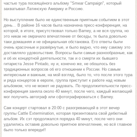
частью тура посвящёного альбому "Smear Campaign", который
захватывал Латинскую Америку и Россию.
Но выступление было не единственным приятным событием в этот
день... В районе 16 часов была назначена пресс-конференция, на
которой, в итоге, присутствовал только Barney, а не вся группа, но
это никак не омрачило впечатление от беседы, тк была довольно
таки домашняя и не официальная обстановка. Его ответы были
очень красочные и развёрнутые, и было видно, что ему самому это
доставляло удовольствие. Вопросы были самые разнообразные, как
и об их концертной деятельности, так и о смерти их бывшего
гитариста Jesse Pintado, ну и, конечно же, не обошлось без
традиционных вопросов об его отношении к России. Но самым
интересным и важным, на мой взгляд, было то, что после этого тура
и ряда концертов в европе, группа приступит к работе над новым
альбомом, что не может не радовать. По продолжительности пресс-
конференция заняла около 40 минут, после чего, каждый желающий
мог получить автограф или сфотографироваться с Barney.
Сам концерт стартовал в 20:00 с разогревающей в этот вечер
группы Cattle Extermination, которая презентовала свой дебютный
альбом. Их сэт продолжался порядка 40 минут, после чего они
удалились оставив довольно приятное впечатление, но всё главное
было только впереди!!