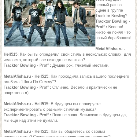
первый раз на
сцене в группе
Tracktor Bowling?
Tracktor Bowling -
Proff :
Весело!
никто не понял что
новый барабанщик!
MetalAfisha.ru -
Hell515:
Как бы ты определил свой стиль в нескольких словах, для
человека, который вас никогда не слышал?
Tracktor Bowling - Proff :
Думаю рок. тяжелый местами.
MetalAfisha.ru - Hell515:
Как проходила запись вашего последнего
альбома "Шаги По Стеклу"?
Tracktor Bowling - Proff :
Отлично. Весело и практически не
напряжено =)
MetalAfisha.ru - Hell515:
В будущем вы планируете
экспериментировать с разными стилями музыки?
Tracktor Bowling - Proff :
Пока не знаю. Возможно в будущем да,
мы еще над этим не думали.
MetalAfisha.ru - Hell515:
Как вы общаетесь со своими
поклонниками? Сохраняете дистанцию или же напротив?