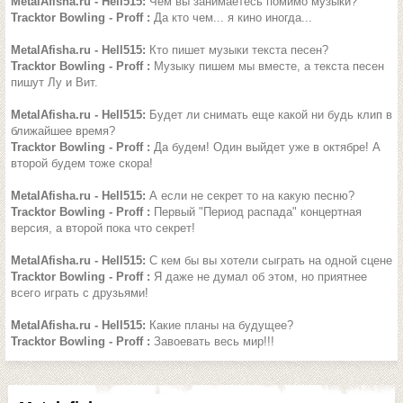
MetalAfisha.ru - Hell515:
Чем вы занимаетесь помимо музыки?
Tracktor Bowling - Proff :
Да кто чем... я кино иногда...
MetalAfisha.ru - Hell515:
Кто пишет музыки текста песен?
Tracktor Bowling - Proff :
Музыку пишем мы вместе, а текста песен
пишут Лу и Вит.
MetalAfisha.ru - Hell515:
Будет ли снимать еще какой ни будь клип в
ближайшее время?
Tracktor Bowling - Proff :
Да будем! Один выйдет уже в октябре! А
второй будем тоже скора!
MetalAfisha.ru - Hell515:
А если не секрет то на какую песню?
Tracktor Bowling - Proff :
Первый "Период распада" концертная
версия, а второй пока что секрет!
MetalAfisha.ru - Hell515:
С кем бы вы хотели сыграть на одной сцене
Tracktor Bowling - Proff :
Я даже не думал об этом, но приятнее
всего играть с друзьями!
MetalAfisha.ru - Hell515:
Какие планы на будущее?
Tracktor Bowling - Proff :
Завоевать весь мир!!!