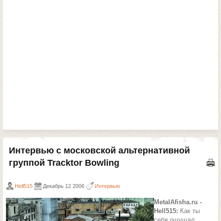
Интервью с московской альтернативной
группой Tracktor Bowling
Hell515
Декабрь 12 2006
Интервью
MetalAfisha.ru -
Hell515:
Как ты
себя ощущал