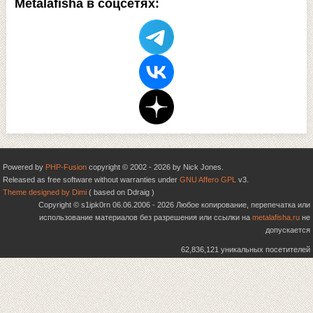
Metalafisha в соцсетях:
Powered by
PHP-Fusion
copyright © 2002 - 2026 by Nick Jones.
Released as free software without warranties under
GNU Affero GPL
v3.
Theme designed by Dimi
( based on Ddraig )
Copyright © s1ipk0rn 06.06.2006 - 2026 Любое копирование, перепечатка или
использование материалов без разрешения или ссылки на
metalafisha.ru
не
допускается
62,836,121 уникальных посетителей