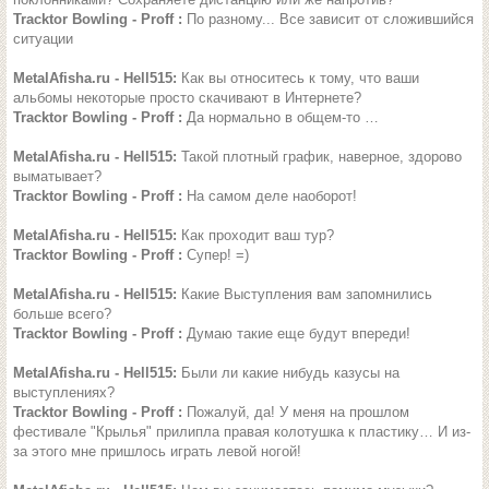
Tracktor Bowling - Proff :
По разному... Все зависит от сложившийся
ситуации
MetalAfisha.ru - Hell515:
Как вы относитесь к тому, что ваши
альбомы некоторые просто скачивают в Интернете?
Tracktor Bowling - Proff :
Да нормально в общем-то …
MetalAfisha.ru - Hell515:
Такой плотный график, наверное, здорово
выматывает?
Tracktor Bowling - Proff :
На самом деле наоборот!
MetalAfisha.ru - Hell515:
Как проходит ваш тур?
Tracktor Bowling - Proff :
Супер! =)
MetalAfisha.ru - Hell515:
Какие Выступления вам запомнились
больше всего?
Tracktor Bowling - Proff :
Думаю такие еще будут впереди!
MetalAfisha.ru - Hell515:
Были ли какие нибудь казусы на
выступлениях?
Tracktor Bowling - Proff :
Пожалуй, да! У меня на прошлом
фестивале "Крылья" прилипла правая колотушка к пластику… И из-
за этого мне пришлось играть левой ногой!