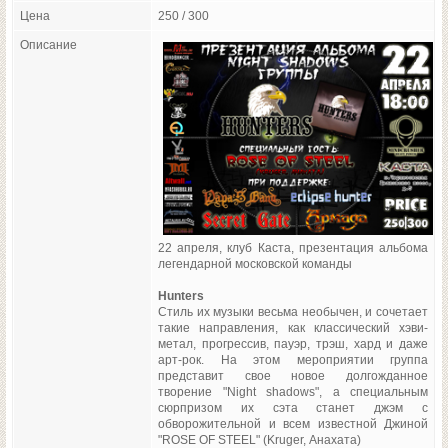
Цена
250 / 300
Описание
22 апреля, клуб Каста, презентация альбома
легендарной московской команды
Hunters
Стиль их музыки весьма необычен, и сочетает
такие направления, как классический хэви-
метал, прогрессив, пауэр, трэш, хард и даже
арт-рок. На этом мероприятии группа
представит свое новое долгожданное
творение "Night shadows", а специальным
сюрпризом их сэта станет джэм с
обворожительной и всем известной Джиной
"ROSE OF STEEL" (Kruger, Анахата)