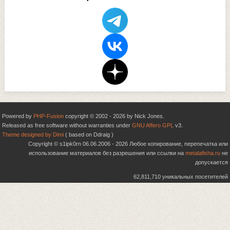
Powered by
PHP-Fusion
copyright © 2002 - 2026 by Nick Jones.
Released as free software without warranties under
GNU Affero GPL
v3.
Theme designed by Dimi
( based on Ddraig )
Copyright © s1ipk0rn 06.06.2006 - 2026 Любое копирование, перепечатка или
использование материалов без разрешения или ссылки на
metalafisha.ru
не
допускается
62,811,710 уникальных посетителей