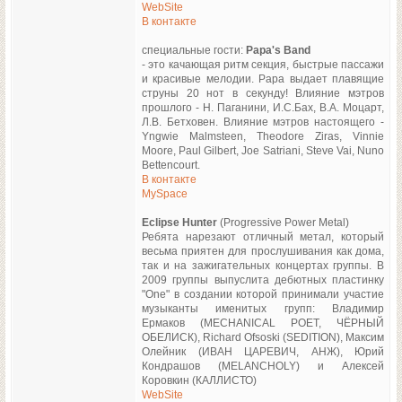
WebSite
В контакте
специальные гости:
Papa's Band
- это качающая ритм секция, быстрые пассажи
и красивые мелодии. Papa выдает плавящие
струны 20 нот в секунду! Влияние мэтров
прошлого - Н. Паганини, И.С.Бах, В.А. Моцарт,
Л.В. Бетховен. Влияние мэтров настоящего -
Yngwie Malmsteen, Theodore Ziras, Vinnie
Moore, Paul Gilbert, Joe Satriani, Steve Vai, Nuno
Bettencourt.
В контакте
MySpace
Eclipse Hunter
(Progressive Power Metal)
Ребята нарезают отличный метал, который
весьма приятен для прослушивания как дома,
так и на зажигательных концертах группы. В
2009 группы выпуслита дебютных пластинку
"One" в создании которой принимали участие
музыканты именитых групп: Владимир
Ермаков (MECHANICAL POET, ЧЁРНЫЙ
ОБЕЛИСК), Richard Ofsoski (SEDITION), Максим
Олейник (ИВАН ЦАРЕВИЧ, АНЖ), Юрий
Кондрашов (MELANCHOLY) и Алексей
Коровкин (КАЛЛИСТО)
WebSite