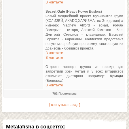
В контакте
Secret Gate
(Heavy Power Busters)
новый мощнейший проект музыкантов групп
(КОЛИЗЕЙ, AKADO,ХАРИЗМА, ex-Эпидемия) а
именно: Matthew Allford - вокал, Роман
Валерьев - гитара, Алексей Колюхов - бас,
Дмитрий Смирнов - клавишные, Василий
Горшков - барабаны. Коллектив представит
новую мощнейшую программу, состоящую из
драйвовых боевиков проекта.
В контакте
В контакте
Откроет концерт группа из города, где
запретили хэви метал и у всех гитаристов
отнимают дисторшн например:
Армада
(Белгород)
В контакте
793 Просмотров
[ вернуться назад ]
Metalafisha в соцсетях: