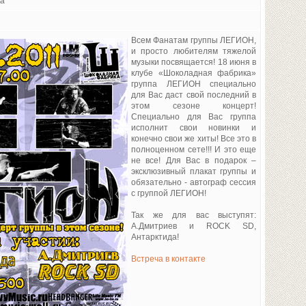
ка
Всем Фанатам группы ЛЕГИОН,
и просто любителям тяжелой
музыки посвящается! 18 июня в
клубе «Шоколадная фабрика»
группа ЛЕГИОН специально
для Вас даст свой последний в
этом сезоне концерт!
Специально для Вас группа
исполнит свои новинки и
конечно свои же хиты! Все это в
полноценном сете!!! И это еще
не все! Для Вас в подарок –
эксклюзивный плакат группы и
обязательно - автограф сессия
с группой ЛЕГИОН!
Так же для вас выступят:
А.Дмитриев и ROCK SD,
Антарктида!
Встреча в контакте