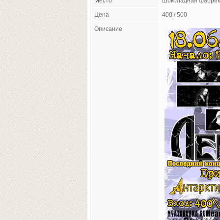
Место
Шоколадная фабри
Цена
400 / 500
Описание