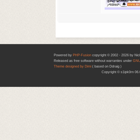
Powered by
PHP-Fusion
copyright © 2002 - 2026 by Nic
Released as free software without warranties under
GNU
Theme designed by Dimi
( based on Ddraig )
Copyright © s1ipk0rn 0