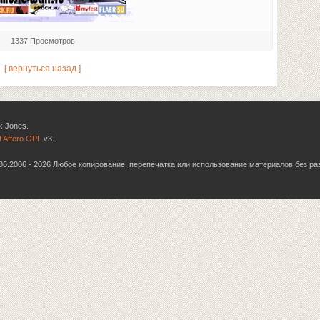
1337 Просмотров
[ вернуться назад ]
k Jones.
 Affero GPL
v3.
6.06.2006 - 2026 Любое копирование, перепечатка или использование материалов без р