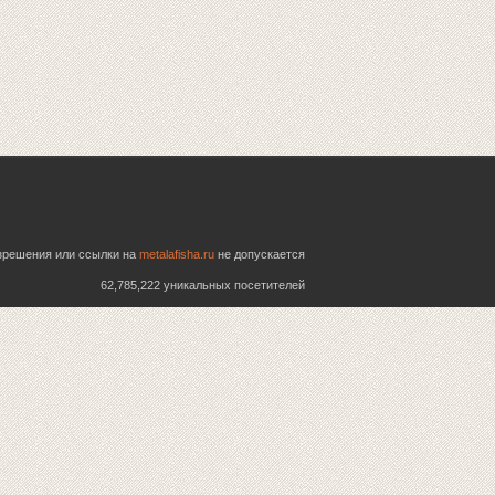
азрешения или ссылки на
metalafisha.ru
не допускается
62,785,222 уникальных посетителей