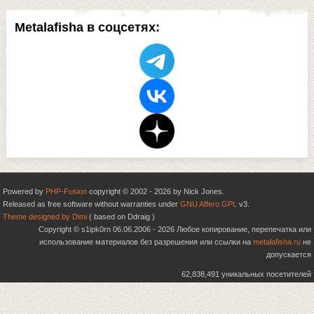
Metalafisha в соцсетях:
Powered by
PHP-Fusion
copyright © 2002 - 2026 by Nick Jones.
Released as free software without warranties under
GNU Affero GPL
v3.
Theme designed by Dimi
( based on Ddraig )
Copyright © s1ipk0rn 06.06.2006 - 2026 Любое копирование, перепечатка или
использование материалов без разрешения или ссылки на
metalafisha.ru
не
допускается
62,838,491 уникальных посетителей