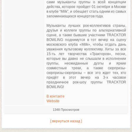
сами музыканты группы о всей концепции
действа, которое пройдет 01 октября в Москве
в клубе “Milk”, и обещает стать одним из самых
запоминающихся концертов года.
Музыканты лучших рок-коллективов страны,
друзья и коллеги группы по альтернативной
сцене, а также бывшие участники TRACKTOR
BOWLING поднимутся в тот вечер на сцену
московского клуба «Milk», чтобы отдать дань
уважения культовому коллективу. Хиты за все
15-ть лет творчества «Тракторов», песни,
которые вы давно не слышали в исполнении
группы, неожиданные дуэты и яркие
совместные треки, а также сюрпризы-
сюрпризы-сюрпризы – все это ждет тех, кто
придёт в этот вечер на 3-х часовое
праздничное рок-шоу группы TRACKTOR
BOWLING!
В контакте
Website
1348 Просмотров
[ вернуться назад ]