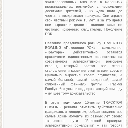
заинтересованных глаз или в маленьких
провинциальных рок-клубах с несколькими
десятками зрителей, - их «два шага до
черты…» везде знают наизусть. Они играют
свой честный рок уже 15 лет, и за это время
они вырастили целое поколение таких же
честных, искренних слушателей. Поколение
РОК.
Название праздничного рок-шоу TRACKTOR
BOWLING «Поколение РОК» - символично:
«Трактора» действительно остаются
практически единственным коллективом на
современной альтернативной рок-сцене
страны, который застал все этапы
становления и развития этой музыки здесь и
буквально вырастил своего слушателя, И
самый большой, самый преданный, самый
сплочённый фан-клуб группы «Tracktor
Family», без устали поддерживающий команду
– лучшее тому доказательство.
В этом году свое 15-летие TRACKTOR
BOWLING решили отметить действительно
грандиозным концертом, собрав воедино все
самые яркие моменты из разных лет своего
творческого пути. “Большой праздник
альтернативной рок-музыки” – так говорят