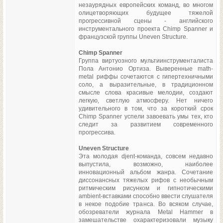
незаурядных европейских команд, во многом
олицетворяющих будущее тяжелой
прогрессивной сцены - английского
инструментального проекта Chimp Spanner и
французской группы Uneven Structure.
Chimp Spanner
Группа виртуозного мультиинструменталиста
Пола Антонио Ортиза. Выверенные math-
metal риффы сочетаются с гипертехничными
соло, а выразительные, в традиционном
смысле слова красивые мелодии, создают
легкую, светлую атмосферу. Нет ничего
удивительного в том, что за короткий срок
Chimp Spanner успели завоевать умы тех, кто
следит за развитием современного
прогрессива.
Uneven Structure
Эта молодая djent-команда, совсем недавно
выпустила, возможно, наиболее
инновационный альбом жанра. Сочетание
диссонансных тяжелых рифов с необычным
ритмическим рисунком и гипнотическими
ambient-вставками способно ввести слушателя
в некое подобие транса. Во всяком случае,
обозреватели журнала Metal Hammer в
замешательстве охарактеризовали музыку