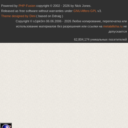
Powered by
PHP-Fusion
copyright © 2002 - 2026 by Nick Jones.
Released as free software without warranties under
GNU Affero GPL
v3.
Theme designed by Dimi
( based on Ddraig )
Copyright © s1ipk0rn 06.06.2006 - 2026 Любое копирование, перепечатка или
использование материалов без разрешения или ссылки на
metalafisha.ru
не
допускается
62,804,174 уникальных посетителей