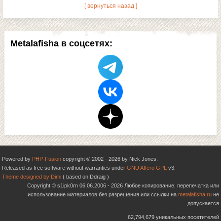
[ вернуться назад ]
Metalafisha в соцсетях:
Powered by
PHP-Fusion
copyright © 2002 - 2026 by Nick Jones.
Released as free software without warranties under
GNU Affero GPL
v3.
Theme designed by Dimi
( based on Ddraig )
Copyright © s1ipk0rn 06.06.2006 - 2026 Любое копирование, перепечатка или
использование материалов без разрешения или ссылки на
metalafisha.ru
не
допускается
62,794,679 уникальных посетителей