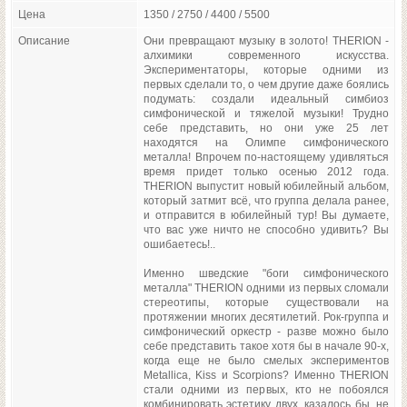
Цена
1350 / 2750 / 4400 / 5500
Описание
Они превращают музыку в золото! THERION -
алхимики современного искусства.
Экспериментаторы, которые одними из
первых сделали то, о чем другие даже боялись
подумать: создали идеальный симбиоз
симфонической и тяжелой музыки! Трудно
себе представить, но они уже 25 лет
находятся на Олимпе симфонического
металла! Впрочем по-настоящему удивляться
время придет только осенью 2012 года.
THERION выпустит новый юбилейный альбом,
который затмит всё, что группа делала ранее,
и отправится в юбилейный тур! Вы думаете,
что вас уже ничто не способно удивить? Вы
ошибаетесь!..
Именно шведские "боги симфонического
металла" THERION одними из первых сломали
стереотипы, которые существовали на
протяжении многих десятилетий. Рок-группа и
симфонический оркестр - разве можно было
себе представить такое хотя бы в начале 90-х,
когда еще не было смелых экспериментов
Metallica, Kiss и Scorpions? Именно THERION
стали одними из первых, кто не побоялся
комбинировать эстетику двух, казалось бы, не