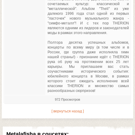
сочетаемых культур: классической и
"металлической". Альбом "Theli" из уже
далекого 1996 года стал одной из первых
"ласточек" нового музыкального жанра -
"симфо-металл"! И с тех пор THERION
являются одними из лидеров и законодателей
моды в рамках этого направления.
Полтора десятка успешных альбомов,
концерты по всему миру (в том числе и в
России, где группа даже исполняла гимн
нашей страны!) - признание идёт с THERION
рука об руку на протяжении всех 25 лет
карьеры. Мы приглашаем вас стать
соучастниками исторического события:
юбилейного концерта в Москве, в рамках
которого стоит ожидать исполнение всей
классики THERION и множество самых
разнообразных сюрпризов!
972 Просмотров
[ вернуться назад ]
Metalafisha в соцсетях: