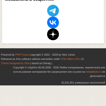
Powered by
PHP-Fusion
copyright © 2002 - 2026 by Nick Jones.
Released as free software without warranties under
GNU Affero GPL
v3.
Theme designed by Dimi
( based on Ddraig )
Copyright © s1ipk0rn 06.06.2006 - 2026 Любое копирование, перепечатка или
использование материалов без разрешения или ссылки на
metalafisha.ru
не
допускается
62,811,651 уникальных посетителей