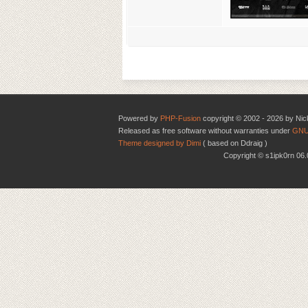
Powered by
PHP-Fusion
copyright © 2002 - 2026 by Nic
Released as free software without warranties under
GNU
Theme designed by Dimi
( based on Ddraig )
Copyright © s1ipk0rn 0