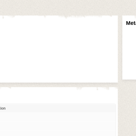
Met
tion