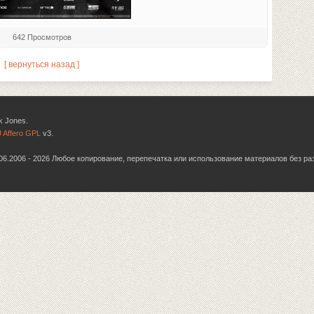
642 Просмотров
[ вернуться назад ]
k Jones.
 Affero GPL
v3.
6.06.2006 - 2026 Любое копирование, перепечатка или использование материалов без р