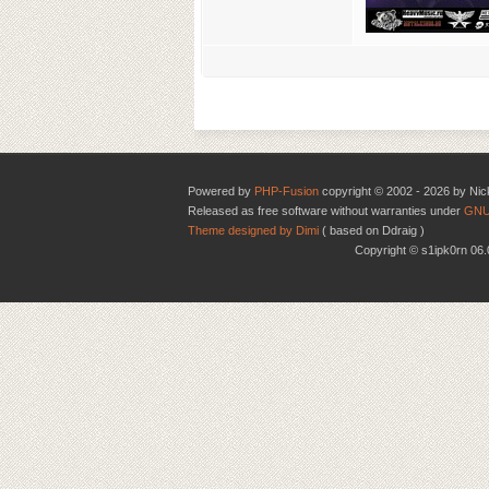
Powered by
PHP-Fusion
copyright © 2002 - 2026 by Nic
Released as free software without warranties under
GNU
Theme designed by Dimi
( based on Ddraig )
Copyright © s1ipk0rn 0