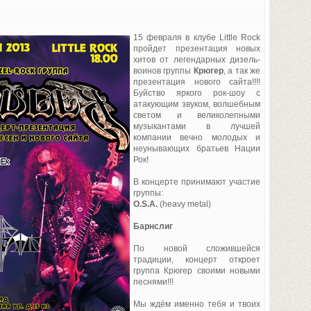
15 февраля в клубе Little Rock
пройдет презентация новых
хитов от легендарных дизель-
воинов группы
Крюгер
, а так же
презентация нового сайта!!!!
Буйство яркого рок-шоу с
атакующим звуком, волшебным
светом и великолепными
музыкантами в лучшей
компании вечно молодых и
неунывающих братьев Нации
Рок!
В концерте принимают участие
группы:
O.S.A.
(heavy metal)
Барнслиг
По новой сложившейся
традиции, концерт откроет
группа Крюгер своими новыми
песнями!!!
Мы ждём именно тебя и твоих