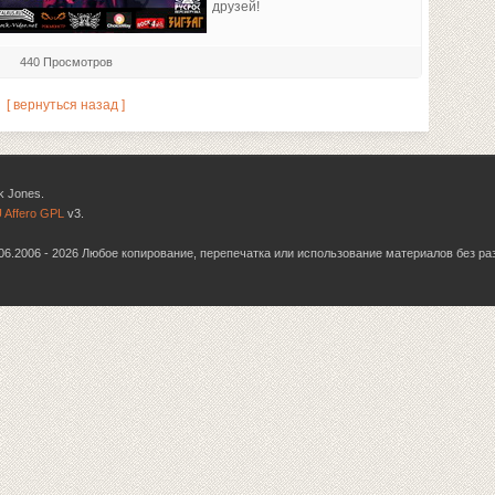
друзей!
440 Просмотров
[ вернуться назад ]
k Jones.
 Affero GPL
v3.
6.06.2006 - 2026 Любое копирование, перепечатка или использование материалов без р