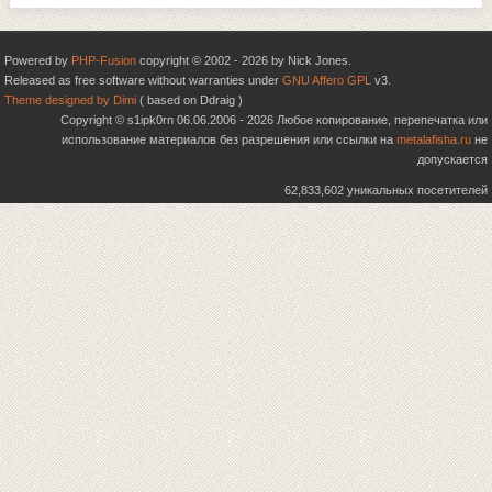
Powered by
PHP-Fusion
copyright © 2002 - 2026 by Nick Jones.
Released as free software without warranties under
GNU Affero GPL
v3.
Theme designed by Dimi
( based on Ddraig )
Copyright © s1ipk0rn 06.06.2006 - 2026 Любое копирование, перепечатка или
использование материалов без разрешения или ссылки на
metalafisha.ru
не
допускается
62,833,602 уникальных посетителей