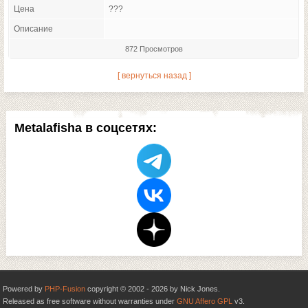
Цена
???
Описание
872 Просмотров
[ вернуться назад ]
Metalafisha в соцсетях:
Powered by
PHP-Fusion
copyright © 2002 - 2026 by Nick Jones.
Released as free software without warranties under
GNU Affero GPL
v3.