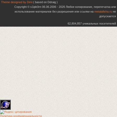
Theme designed by Dimi
( based on Ddraig )
Copyright © s1ipk0rn 06.06.2006 - 2026 Любое копирование, перепечатка или
использование материалов без разрешения или ссылки на
metalafisha.ru
не
допускается
62,804,857 уникальных посетителей
Политика конфиденциальности