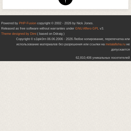
Powered by
PHP-Fusion
copyright © 2002 - 2026 by Nick Jones.
Released as free software without warranties under
GNU Affero GPL
v3.
Theme designed by Dimi
( based on Ddraig )
Copyright © s1ipk0rn 06.06.2006 - 2026 Любое копирование, перепечатка или
использование материалов без разрешения или ссылки на
metalafisha.ru
не
допускается
62,810,406 уникальных посетителей