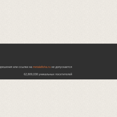
азрешения или ссылки на
metalafisha.ru
не допускается
62,809,038 уникальных посетителей