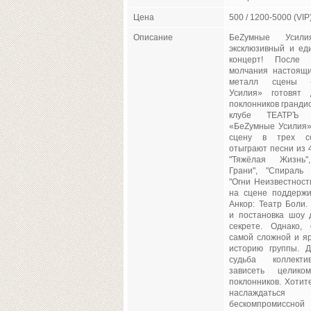
Цена
500 / 1200-5000 (VIP
Описание
БеZумные Усили
эксклюзивный и ед
концерт! После
молчания настоящ
металл сцены «
Усилия» готовят 
поклонников гранди
клубе ТЕАТРЪ
«БеZумные Усилия»
сцену в трех с
отыграют песни из 
"Тяжёлая Жизнь"
Грани", "Спираль 
"Огни Неизвестност
на сцене поддержит
Анкор: Театр Боли.
и постановка шоу 
секрете. Однако,
самой сложной и яр
историю группы. 
судьба коллект
зависеть целик
поклонников. Хотит
наслаждаться
бескомпромиссн