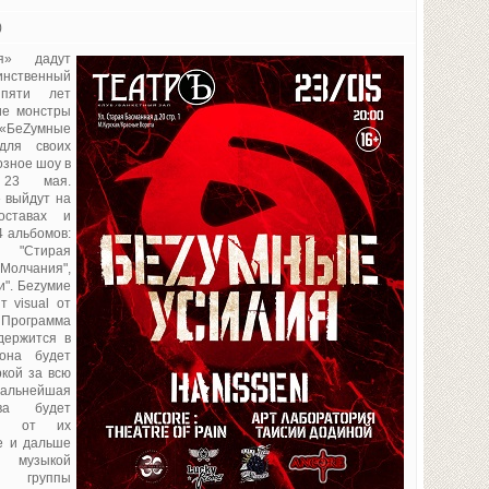
)
я» дадут
инственный
 пяти лет
ие монстры
БеZумные
для своих
озное шоу в
 23 мая.
 выйдут на
оставах и
4 альбомов:
, "Стирая
Молчания",
и". Беzумие
 visual от
 Программа
держится в
 она будет
кой за всю
Дальнейшая
ива будет
ом от их
е и дальше
 музыкой
ой группы