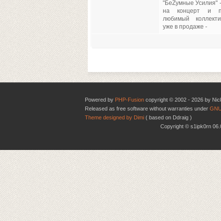
"БеZумные Усилия" 
на концерт и п
любимый коллекти
уже в продаже -
Powered by
PHP-Fusion
copyright © 2002 - 2026 by Nic
Released as free software without warranties under
GNU
Theme designed by Dimi
( based on Ddraig )
Copyright © s1ipk0rn 0