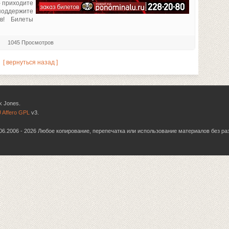
- приходите
оддержите
в! Билеты
1045 Просмотров
[ вернуться назад ]
k Jones.
 Affero GPL
v3.
6.06.2006 - 2026 Любое копирование, перепечатка или использование материалов без р