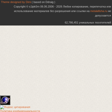
Theme designed by Dimi
( based on Ddraig )
Copyright © s1ipk0rn 06.06.2006 - 2026 Любое копирование, перепечатка или
использование материалов без разрешения или ссылки на
metalafisha.ru
не
допускается
62,786,451 уникальных посетителей
Политика конфиденциальности