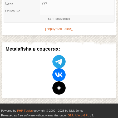
Цена
???
Описание
827 Просмотров
[ вернуться назад ]
Metalafisha в соцсетях:
Powered by
PHP-Fusion
copyright © 2002 - 2026 by Nick Jones.
Released as free software without warranties under
GNU Affero GPL
v3.