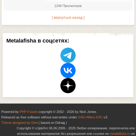
1246 Просмотров
[ вернуться назад ]
Metalafisha в соцсетях:
Powered by
PHP-Fusion
copyright © 2002 - 2026 by Nick Jones.
Released as free software without warranties under
GNU Affero GPL
v3.
Theme designed by Dimi
( based on Ddraig )
Copyright © s1ipk0rn 06.06.2006 - 2026 Любое копирование, перепечатка или
использование материалов без разрешения или ссылки на
metalafisha.ru
не