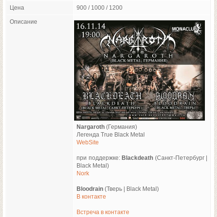
Цена
900 / 1000 / 1200
Описание
Nargaroth
(Германия)
Легенда True Black Metal
WebSite
при поддержке:
Blackdeath
(Санкт-Петербург |
Black Metal)
Nork
Bloodrain
(Тверь | Black Metal)
В контакте
Встреча в контакте