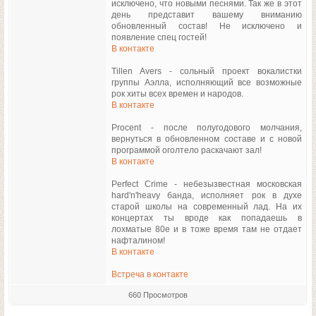
исключено, что новыми песнями. Так же в этот
день представит вашему вниманию
обновленный состав! Не исключено и
появление спец гостей!
В контакте
Tillen Avers - сольный проект вокалистки
группы Аэлла, исполняющий все возможные
рок хиты всех времен и народов.
В контакте
Procent - после полугодового молчания,
вернуться в обновленном составе и с новой
программой оголтело раскачают зал!
В контакте
Perfect Crime - небезызвестная московская
hard'n'heavy банда, исполняет рок в духе
старой школы на современный лад. На их
концертах ты вроде как попадаешь в
лохматые 80е и в тоже время там не отдает
нафталином!
В контакте
Встреча в контакте
660 Просмотров