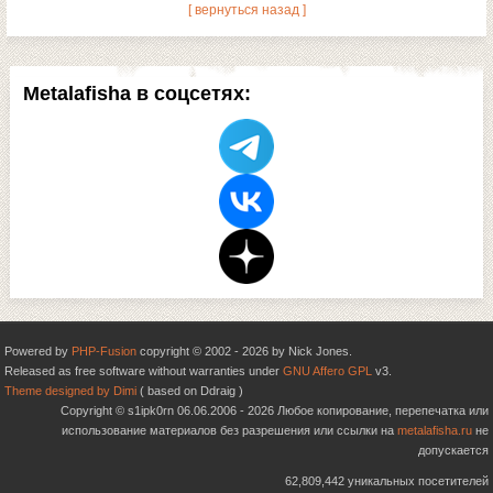
[ вернуться назад ]
Metalafisha в соцсетях:
Powered by
PHP-Fusion
copyright © 2002 - 2026 by Nick Jones.
Released as free software without warranties under
GNU Affero GPL
v3.
Theme designed by Dimi
( based on Ddraig )
Copyright © s1ipk0rn 06.06.2006 - 2026 Любое копирование, перепечатка или
использование материалов без разрешения или ссылки на
metalafisha.ru
не
допускается
62,809,442 уникальных посетителей