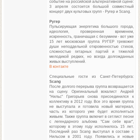
событие на российской альтернативной сцене:
3 апреля состоится большой совместный
концерт двух культовых групп - Ругер и Scang.
Ругер
Пульсирующая энергетика большого города,
идеология, проверенная временем,
искренность, граничащая с безумием - вот уже
15 лет московская группа РУГЕР тревожит
души неподдельной откровенностью стихов,
сложностью гитарных партий и тяжелой
мелодикой редких, но всегда долгожданных
живых выступлений.
В контакте
Специальные гости из Санкт-Петербурга:
Scang
После долгого перерыва группа возвращается
на сцену. Оригинальный вокалист Андрей
"Нильс" Григорьев снова присоединился к
коллективу в 2012 году. Все это время группа
не выступала и готовила новый материал,
часть из которого уже будет исполняться
живьем. Также группа включит в сетлист песни
с легендарного альбома "Сам себе враг",
которому в этому году исполнилось 15 лет.
Последний раз Scang выступал в составе с
Нильсом в 2001 году. Появились и новые