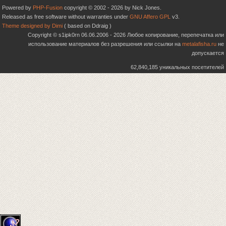
Powered by
PHP-Fusion
copyright © 2002 - 2026 by Nick Jones.
Released as free software without warranties under
GNU Affero GPL
v3.
Theme designed by Dimi
( based on Ddraig )
Copyright © s1ipk0rn 06.06.2006 - 2026 Любое копирование, перепечатка или
использование материалов без разрешения или ссылки на
metalafisha.ru
не
допускается
62,840,185 уникальных посетителей