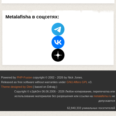
Metalafisha в соцсетях:
Powered by
PHP-Fusion
copyright © 2002 - 2026 by Nick Jones.
Released as free software without warranties under
GNU Affero GPL
v3.
Theme designed by Dimi
( based on Ddraig )
Copyright © s1ipk0rn 06.06.2006 - 2026 Любое копирование, перепечатка или
использование материалов без разрешения или ссылки на
metalafisha.ru
не
допускается
62,840,333 уникальных посетителей