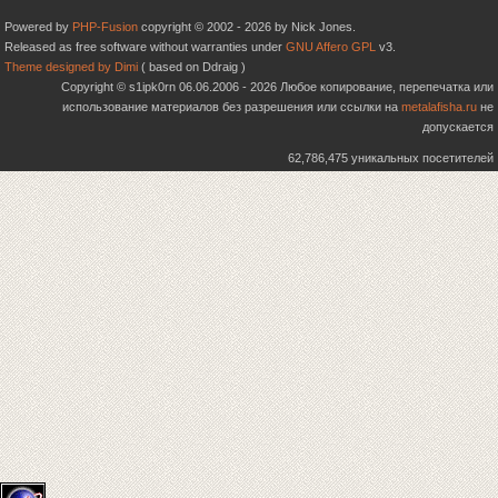
Powered by
PHP-Fusion
copyright © 2002 - 2026 by Nick Jones.
Released as free software without warranties under
GNU Affero GPL
v3.
Theme designed by Dimi
( based on Ddraig )
Copyright © s1ipk0rn 06.06.2006 - 2026 Любое копирование, перепечатка или
использование материалов без разрешения или ссылки на
metalafisha.ru
не
допускается
62,786,475 уникальных посетителей