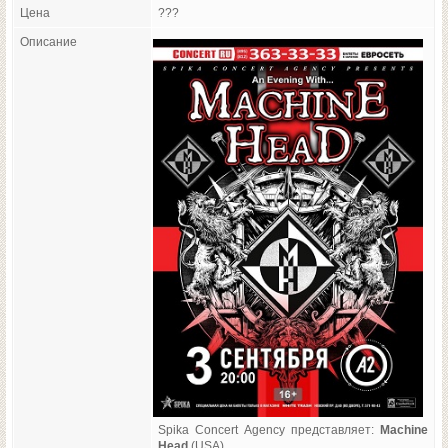
Цена
???
Описание
Spika Concert Agency представляет:
Machine
Head
(USA)