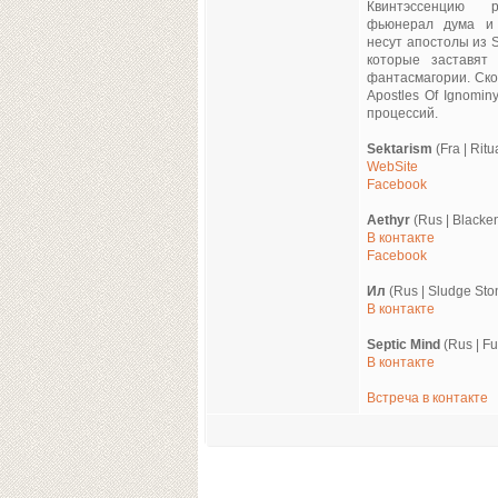
Квинтэссенцию ри
фьюнерал дума и 
несут апостолы из 
которые заставят
фантасмагории. Ско
Apostles Of Ignomi
процессий.
Sektarism
(Fra | Rit
WebSite
Facebook
Aethyr
(Rus | Blacke
В контакте
Facebook
Ил
(Rus | Sludge St
В контакте
Septic Mind
(Rus | F
В контакте
Встреча в контакте