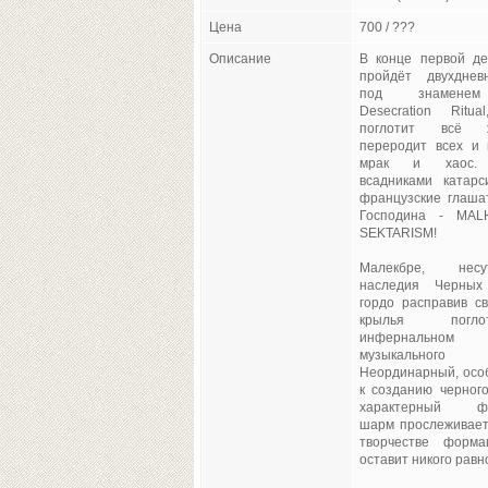
Цена
700 / ???
Описание
В конце первой д
пройдёт двухднев
под знаменем
Desecration Ritua
поглотит всё
переродит всех и 
мрак и хаос.
всадниками катарс
французские глаша
Господина - MA
SEKTARISM!
Малекбре, нес
наследия Черных 
гордо расправив с
крылья пог
инфернальном
музыкального
Неординарный, осо
к созданию черного
характерный фр
шарм прослеживает
творчестве форм
оставит никого рав