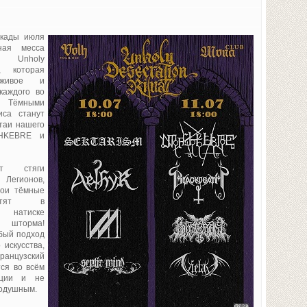
екады июля
ная месса
 Unholy
l, которая
 живое и
каждого во
 Тёмными
иса станут
таи нашего
LHKEBRE и
ут стяги
Легионов,
вои тёмные
лотят в
 натиске
 шторма!
бый подход
 искусства,
анцузский
ся во всём
ации и не
нодушным.