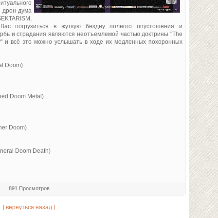
туального
дрон-дума
SEKTARISM,
 Вас погрузиться в жуткую бездну полного опустошения и
рбь и страдания являются неотъемлемой частью доктрины "The
ny" и всё это можно услышать в ходе их медленных похоронных
ual Doom)
ned Doom Metal)
oner Doom)
uneral Doom Death)
891 Просмотров
[ вернуться назад ]