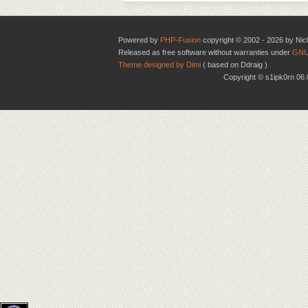
Powered by
PHP-Fusion
copyright © 2002 - 2026 by Nic
Released as free software without warranties under
GNU
Theme designed by Dimi
( based on Ddraig )
Copyright © s1ipk0rn 0