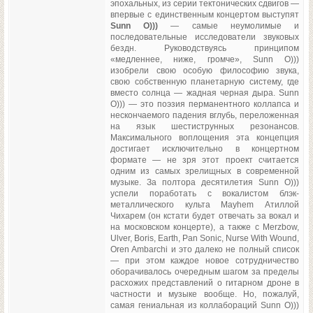
эпохальных, из серии тектонических сдвигов —
впервые с единственным концертом выступят
Sunn O)))
— самые неумолимые и
последовательные исследователи звуковых
бездн. Руководствуясь принципом
«медленнее, ниже, громче», Sunn O)))
изобрели свою особую философию звука,
свою собственную планетарную систему, где
вместо солнца — жадная черная дыра. Sunn
O))) — это поэзия перманентного коллапса и
нескончаемого падения вглубь, переложенная
на язык шестиструнных резонансов.
Максимального воплощения эта концепция
достигает исключительно в концертном
формате — не зря этот проект считается
одним из самых зрелищных в современной
музыке. За полтора десятилетия Sunn O)))
успели поработать с вокалистом блэк-
металлического культа Mayhem Атиллой
Чихарем (он кстати будет отвечать за вокал и
на московском концерте), а также c Merzbow,
Ulver, Boris, Earth, Pan Sonic, Nurse With Wound,
Oren Ambarchi и это далеко не полный список
— при этом каждое новое сотрудничество
оборачивалось очередным шагом за пределы
расхожих представлений о гитарном дроне в
частности и музыке вообще. Но, пожалуй,
самая гениальная из коллабораций Sunn O)))