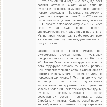
— это альбом 2014 года «Soused», где поет
великий затворник Скотт Уокер, одна из
лучших и по-настоящему страшных записей
нового тысячелетия. Выжившие свидетели в
один голос утверждают, что Sunn O))) своими
ритуальными шоу делят жизнь на до и после
— 11 августа в московском клубе «PIPL» / «Arti
Hall» у вас будет шанс проверить
справедливость этих слов на личном опыте.
Мы не гарантируем наличие билетов для всех
желающих, поэтому рекомендуем подумать о
них уже сейчас.
Откроет концерт проект
Phurpa
под
руководством Алексея Тегина — культовой
фигуры московского андеграунда как 80х так и
90х. Более 15 лет участники группы изучают и
реконструируют ритуалы тибетской религии
Бон, существовавшей в Стране Снегов еще до
прихода туда буддизма. В своих ритуальных
перформансах Алексей Тегин и его ученики
используют настоящие аутентичные
музыкальные инструменты, некоторым из
которых более 300 лет: трехметровые трубы-
дунчены, раковины-дункары, предки
современных гобоев — гьялины, а также
барабаны и литавры. Одна из целей проекта
— выбросить слушателя из пространства