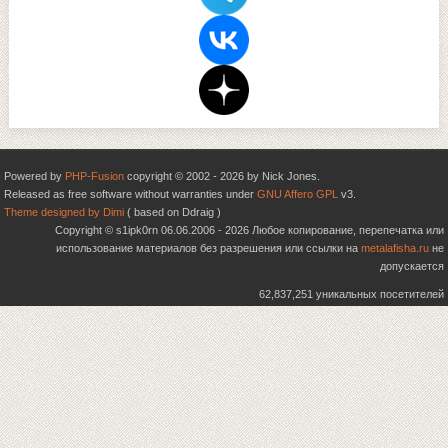
Powered by
PHP-Fusion
copyright © 2002 - 2026 by Nick Jones.
Released as free software without warranties under
GNU Affero GPL
v3.
Theme designed by Dimi
( based on Ddraig )
Copyright © s1ipk0rn 06.06.2006 - 2026 Любое копирование, перепечатка или
использование материалов без разрешения или ссылки на
metalafisha.ru
не
допускается
62,837,251 уникальных посетителей