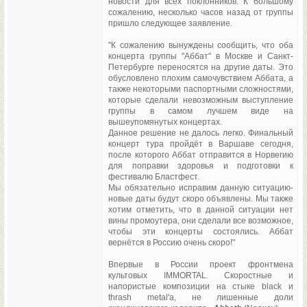
новости для всех поклонников. К большому
сожалению, несколько часов назад от группы
пришло следующее заявление.
"К сожалению вынуждены сообщить, что оба
концерта группы "Аббат" в Москве и Санкт-
Петербурге переносятся на другие даты. Это
обусловлено плохим самочувствием Аббата, а
также некоторыми паспортными сложностями,
которые сделали невозможным выступление
группы в самом лучшем виде на
вышеупомянутых концертах.
Данное решение не далось легко. Финальный
концерт тура пройдёт в Варшаве сегодня,
после которого Аббат отправится в Норвегию
для поправки здоровья и подготовки к
фестивалю Бластфест.
Мы обязательно исправим данную ситуацию-
новые даты будут скоро объявлены. Мы также
хотим отметить, что в данной ситуации нет
вины промоутера, они сделали все возможное,
чтобы эти концерты состоялись. Аббат
вернётся в Россию очень скоро!"
Впервые в России проект фронтмена
культовых IMMORTAL. Скоростные и
напористые композиции на стыке black и
thrash metal'a, не лишенные доли