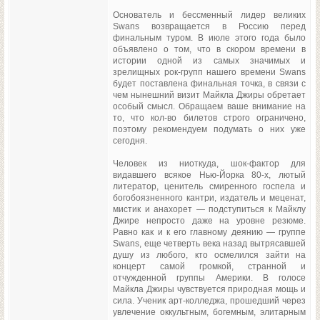
Основатель и бессменный лидер великих
Swans возвращается в Россию перед
финальным туром. В июле этого года было
объявлено о том, что в скором времени в
истории одной из самых значимых и
зрелищных рок-групп нашего времени Swans
будет поставлена финальная точка, в связи с
чем нынешний визит Майкла Джиры обретает
особый смысл. Обращаем ваше внимание на
то, что кол-во билетов строго ограничено,
поэтому рекомендуем подумать о них уже
сегодня.
Человек из ниоткуда, шок-фактор для
видавшего всякое Нью-Йорка 80-х, лютый
литератор, ценитель смиренного госпела и
богобоязненного кантри, издатель и меценат,
мистик и анахорет — подступиться к Майклу
Джире непросто даже на уровне резюме.
Равно как и к его главному деянию — группе
Swans, еще четверть века назад вытрясавшей
душу из любого, кто осмелился зайти на
концерт самой громкой, странной и
отчужденной группы Америки. В голосе
Майкла Джиры чувствуется природная мощь и
сила. Ученик арт-колледжа, прошедший через
увлечение оккультным, богемным, элитарным