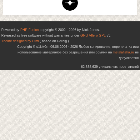
Powered by
PHP-Fusion
copyright © 2002 - 2026 by Nick Jones.
Released as free software without warranties under
GNU Affero GPL
v3.
Theme designed by Dimi
( based on Ddraig )
Copyright © s1ipk0rn 06.06.2006 - 2026 Любое копирование, перепечатка или
использование материалов без разрешения или ссылки на
metalafisha.ru
не
допускается
62,838,639 уникальных посетителей