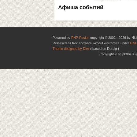
Афиша событий
Powered by
PHP-Fusion
copyright © 2002 - 2026 by Nic
Released as free software without warranties under
GNU
Theme designed by Dimi
( based on Ddraig )
Copyright © s1ipk0rn 0