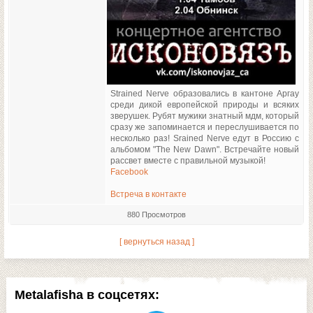
Strained Nerve образовались в кантоне Аргау
среди дикой европейской природы и всяких
зверушек. Рубят мужики знатный мдм, который
сразу же запоминается и переслушивается по
несколько раз! Srained Nerve едут в Россию с
альбомом "The New Dawn". Встречайте новый
рассвет вместе с правильной музыкой!
Facebook
Встреча в контакте
880 Просмотров
[ вернуться назад ]
Metalafisha в соцсетях: