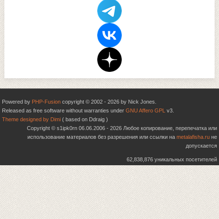
Powered by
PHP-Fusion
copyright © 2002 - 2026 by Nick Jones.
Released as free software without warranties under
GNU Affero GPL
v3.
Theme designed by Dimi
( based on Ddraig )
Copyright © s1ipk0rn 06.06.2006 - 2026 Любое копирование, перепечатка или
использование материалов без разрешения или ссылки на
metalafisha.ru
не
допускается
62,838,876 уникальных посетителей