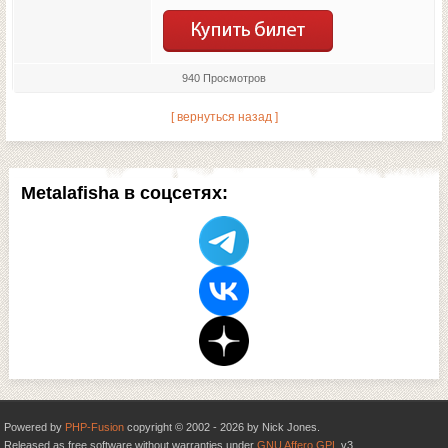
940 Просмотров
[ вернуться назад ]
Metalafisha в соцсетях:
Powered by
PHP-Fusion
copyright © 2002 - 2026 by Nick Jones.
Released as free software without warranties under
GNU Affero GPL
v3.