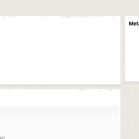
Met
рг)