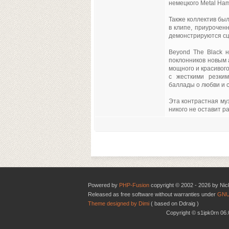
немецкого Metal Ha
Также коллектив бы
в клипе, приурочен
демонстрируются сц
Beyond The Black 
поклонников новым 
мощного и красивог
с жесткими резки
баллады о любви и с
Эта контрастная му
никого не оставит 
Powered by
PHP-Fusion
copyright © 2002 - 2026 by Nic
Released as free software without warranties under
GNU
Theme designed by Dimi
( based on Ddraig )
Copyright © s1ipk0rn 0