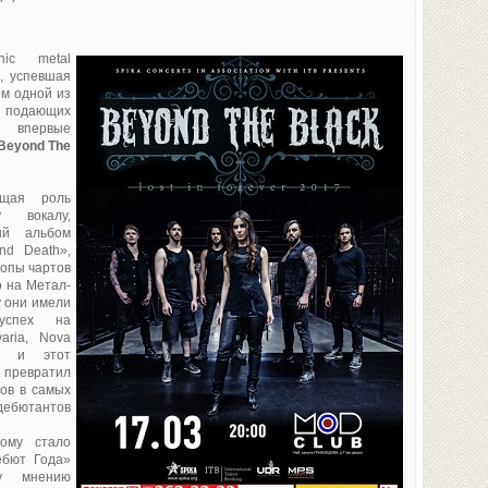
nic metal
, успевшая
ом одной из
и подающих
, впервые
Beyond The
ущая роль
у вокалу,
ый альбом
nd Death»,
топы чартов
о на Метал-
у они имели
 успех на
aria, Nova
, и этот
 превратил
ов в самых
бютантов
ому стало
ебют Года»
му мнению