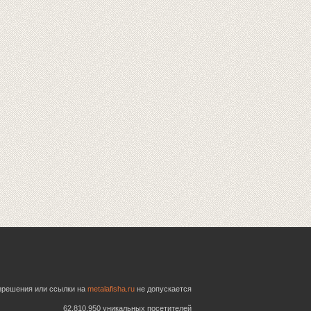
азрешения или ссылки на
metalafisha.ru
не допускается
62,810,950 уникальных посетителей