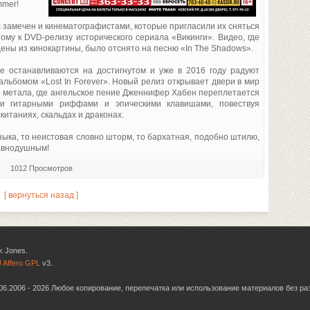
mmer!
л замечен и кинематографистами, которые пригласили их сняться
ному к DVD-релизу исторического сериала «Викинги». Видео, где
ены из кинокартины, было отснято на песню «In The Shadows».
не останавливаются на достигнутом и уже в 2016 году радуют
альбомом «Lost In Forever». Новый релиз открывает двери в мир
о метала, где ангельское пение Дженнифер Хабен переплетается
ми гитарными риффами и эпическими клавишами, повествуя
китаниях, скальдах и драконах.
зыка, то неистовая словно шторм, то бархатная, подобно штилю,
равнодушным!
1012 Просмотров
[ вернуться назад ]
k Jones.
 Affero GPL
v3.
6.06.2006 - 2026 Любое копирование, перепечатка или использование материалов без р