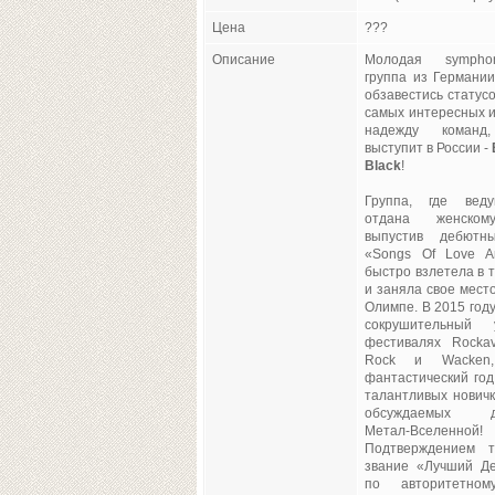
Цена
???
Описание
Молодая sympho
группа из Германии
обзавестись статус
самых интересных 
надежду команд
выступит в России -
Black
!
Группа, где вед
отдана женском
выпустив дебютн
«Songs Of Love A
быстро взлетела в 
и заняла свое мест
Олимпе. В 2015 год
сокрушительный
фестивалях Rockav
Rock и Wacken
фантастический год
талантливых новичк
обсуждаемых де
Метал-Вселенной!
Подтверждением т
звание «Лучший Д
по авторитетно