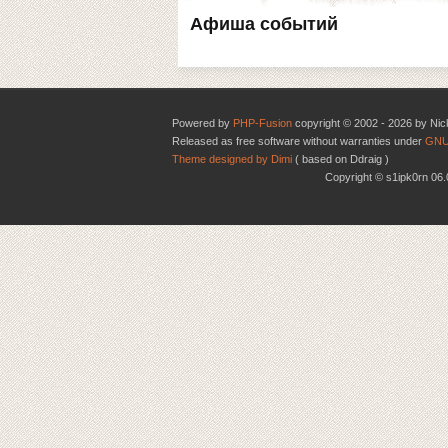
Афиша событий
Powered by
PHP-Fusion
copyright © 2002 - 2026 by Nic
Released as free software without warranties under
GNU
Theme designed by Dimi
( based on Ddraig )
Copyright © s1ipk0rn 0