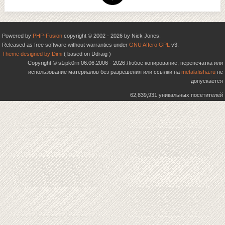
Powered by
PHP-Fusion
copyright © 2002 - 2026 by Nick Jones.
Released as free software without warranties under
GNU Affero GPL
v3.
Theme designed by Dimi
( based on Ddraig )
Copyright © s1ipk0rn 06.06.2006 - 2026 Любое копирование, перепечатка или
использование материалов без разрешения или ссылки на
metalafisha.ru
не
допускается
62,839,931 уникальных посетителей