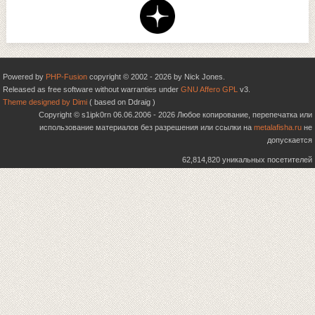
Powered by
PHP-Fusion
copyright © 2002 - 2026 by Nick Jones.
Released as free software without warranties under
GNU Affero GPL
v3.
Theme designed by Dimi
( based on Ddraig )
Copyright © s1ipk0rn 06.06.2006 - 2026 Любое копирование, перепечатка или
использование материалов без разрешения или ссылки на
metalafisha.ru
не
допускается
62,814,820 уникальных посетителей