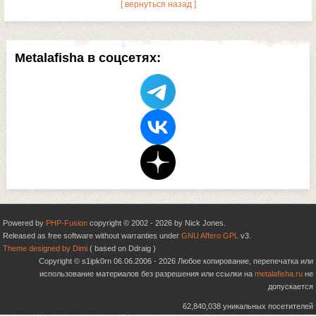
[ вернуться назад ]
Metalafisha в соцсетях:
Powered by
PHP-Fusion
copyright © 2002 - 2026 by Nick Jones.
Released as free software without warranties under
GNU Affero GPL
v3.
Theme designed by Dimi
( based on Ddraig )
Copyright © s1ipk0rn 06.06.2006 - 2026 Любое копирование, перепечатка или
использование материалов без разрешения или ссылки на
metalafisha.ru
не
допускается
62,840,038 уникальных посетителей