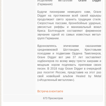
Исцеление металлом!
Grave Digger
(Германия)
Будучи пионерами немецкого хэви, Grave
Digger на протяжении всей своей карьеры
продолжают свято хранить традиции стиля.
Скоростные пассажи, бронебойные ударные,
увесистые риффы и маниакальный вокал
Криса Болтендаля составляют фирменное
звучание одной из самых известных метал-
групп Германии.
Вдохновляясь эпическими сказаниями
средневековой Шотландии, Крестовыми
походами и подвигами Ордена Тамплиеров,
Grave Digger вот уже 37 лет заставляют
хэдбенгеров по всему миру трясти хаерами и
мощным хором подпевать припевам своих
песен. В 2018 году Grave Digger в очередной
раз посетят Россию, представив на этот раз
свой новейший альбом Healed by Metal
(«Исцеленный металлом»).
Встреча в контакте
673 Просмотров