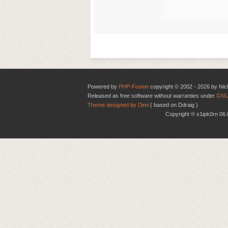
Powered by
PHP-Fusion
copyright © 2002 - 2026 by Nic
Released as free software without warranties under
GNU
Theme designed by Dimi
( based on Ddraig )
Copyright © s1ipk0rn 0