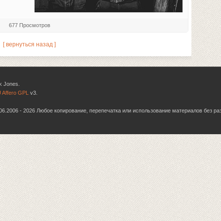
677 Просмотров
[ вернуться назад ]
k Jones.
 Affero GPL
v3.
6.06.2006 - 2026 Любое копирование, перепечатка или использование материалов без р