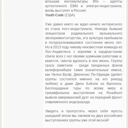
вспышка контркультуры 80х – адепты
аутентичного EBM и электро-индастриала,
вновь выступят в России!
Youth Code
(США)
Уже давно никто не ждал ничего интересного
из стана пост-индастриала. Некогда бывшая
эпицентром радикального музыкального
экспериментаторства, эта культура пребывала
в полуразложившемся состоянии много лет.
Но в 2013 году никому неизвестная команда из
Лос-Анджелеса с корнями в хардкор-панке
сбила всех с ног своими шумными работами и,
кажется, смогла вдохнуть в нее жизнь. Группу
сразу заметили - среди преданных фэнов
калифорнийцев такие значительные имена,
как Челси Вулф, Дженезис Пи-Орридж (дебют
группы состоялся именно на его рекорд
лейбле) и даже Джон Бэйзли из Baroness.
Беспощадные туры по всему миру и
триумфальное выступление на Roadburn
вывели американский дуэт на передний фронт
современного андеграунда.
Увидеть и пропустить через себя ярость
ушедшей эпохи мы сможем на двух российских
выступлениях группы уже этой весной!