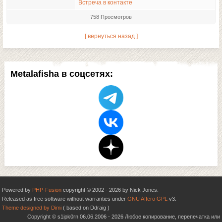
Встреча в контакте
758 Просмотров
[ вернуться назад ]
Metalafisha в соцсетях:
Powered by
PHP-Fusion
copyright © 2002 - 2026 by Nick Jones.
Released as free software without warranties under
GNU Affero GPL
v3.
Theme designed by Dimi
( based on Ddraig )
Copyright © s1ipk0rn 06.06.2006 - 2026 Любое копирование, перепечатка или