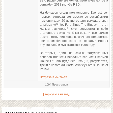
её с расширенным коллективом музыкантов 5
сентября 2018 в клубе RED.
На большом столичном концерте Everlast, во-
первых, отпразднует вместе со российскими
поклонниками 20-летие со дня выхода в свет
альбома «Whitey Ford Sings The Blues» — этот
мульти-платиновый диск совместил в себе
эталонное звучание блюз-рока и все самые
яркие черты хип-хопа восточного побережья,
чем произвёл переворот в сознании многих
слушателей и музыкантов в 1998 году.
Во-вторых, один из самых титулованных
рэперов планеты исполнит все хиты времён
House Of Pain (куда без них?!) и, разумеется,
треки с нового альбома «Whitey Ford’s House of
Pain»!
Встреча в контакте
1094 Просмотров
[ вернуться назад ]