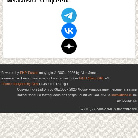
Metalafisha в соцсетях:
Powered by
PHP-Fusion
copyright © 2002 - 2026 by Nick Jones.
Released as free software without warranties under
GNU Affero GPL
v3.
Theme designed by Dimi
( based on Ddraig )
Copyright © s1ipk0rn 06.06.2006 - 2026 Любое копирование, перепечатка или
использование материалов без разрешения или ссылки на
metalafisha.ru
не
допускается
62,801,532 уникальных посетителей