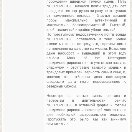
порождений шведской темной сцены. Путь
NECROPHOBIC начался почти тридцать лет
назад, и с тех пор группа ни разу не отступила
от намеченного вектора - блэк-дэт высшей
пробы, максимально аутентичный и
максимально бескомпромиссный. Быстрый,
злой, техничный и крайне убедительный.
По преступному недоразумению почти всегда
NECROPHOBIC оставались в тени более
именитых коллег по цеху, что, впрочем, никак
не повлияло на качество их музыки. Возможно
даже наоборот - вышедший в этом году
альбом Mark of the Necrogram
продемонстрировал то, что уже можно назвать
олдскулом - отсутствие каких-то модных и
трендовых примесей, верность самим себе, и,
конечно же, отборная доза настоящего
шведского дэта густо перемешанного с
северным блэком.
Несмотря на частые смены состава и
перерывы в длительности, сейчас
NECROPHOBIC в отличной форме и готовы
продемонстрировать настоящий мастер-класс
для любителей экстремального олдскула.
Пропускать это было бы как минимум
сомнительно.