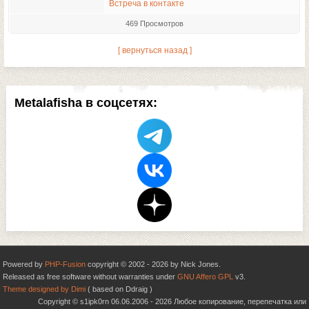
Встреча в контакте
469 Просмотров
[ вернуться назад ]
Metalafisha в соцсетях:
Powered by
PHP-Fusion
copyright © 2002 - 2026 by Nick Jones.
Released as free software without warranties under
GNU Affero GPL
v3.
Theme designed by Dimi
( based on Ddraig )
Copyright © s1ipk0rn 06.06.2006 - 2026 Любое копирование, перепечатка или