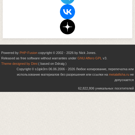
Powered by
PHP-Fusion
copyright © 2002 - 2026 by Nick Jones.
Released as free software without warranties under
GNU Affero GPL
v3.
Theme designed by Dimi
( based on Ddraig )
Copyright © s1ipk0rn 06.06.2006 - 2026 Любое копирование, перепечатка или
использование материалов без разрешения или ссылки на
metalafisha.ru
не
допускается
62,822,806 уникальных посетителей