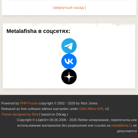
[ вернуться назад ]
Metalafisha в соцсетях:
Powered by
PHP-Fusion
copyright © 2002 - 2026 by Nick Jones.
Released as free software without warranties under
GNU Affero GPL
v3.
Theme designed by Dimi
( based on Ddraig )
Copyright © s1ipk0rn 06.06.2006 - 2026 Любое копирование, перепечатка или
использование материалов без разрешения или ссылки на
metalafisha.ru
не
допускается