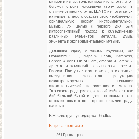
ритмов и изнурительной медлительности этот
бегемот строит массивную стену звука. В
отличие от многих групп, LENTO не полагается
на клише, а просто создает свою необычную и
оригинальную форму инструментальной
музыки. Их целью с первого дня был
интроспективный подход к объединению
различных элементов металла, дума,
эмбиента и экспериментальной музыки.
Делившие сцену с такими группами, как
Ufomammut, Zu, Napalm Death, Baroness,
Bohren & der Club of Gore, Amenra и Torche и
др, этот итальянский зверь впервые посетит
Россию. Поступь зверя тяжела, а их живые
выступления завоевали репутацию
неконтролируемых вспышек
апокалиптической напряженности метала.
Это своего рода рифф, который избивает вас
бейсбольной битой и даже не возьмет ваш
кошелек после этого - просто насилие, ради
насилия.
В Москве группу поддержат Grottos.
Встреча в контакте
264 Просмотров