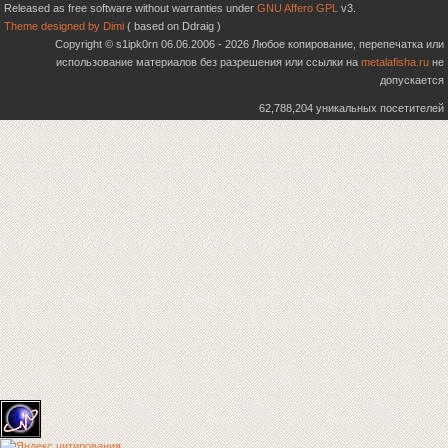
Released as free software without warranties under
GNU Affero GPL
v3.
Theme designed by Dimi
( based on Ddraig )
Copyright © s1ipk0rn 06.06.2006 - 2026 Любое копирование, перепечатка или
использование материалов без разрешения или ссылки на
metalafisha.ru
не
допускается
62,788,204 уникальных посетителей