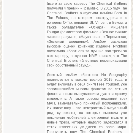
(всего за свою карьеру The Chemical Brothers
получили 4 премии «Грэмми»). В 2015 году The
Chemical Brothers выпустили альбом Born In
The Echoes, на котором посотрудничали с
рэпером Q-Tip, певицей St. Vincent и Беком, а
также обладателем «Оскара» Мишелем
Гондри (режиссером фильмов «Вечное сияние
чистого разума», «Наука сна», «Перемотка»,
«Зеленый шершень»). Альбом заслужил
высокие оценки критиков: издание Pitchfork
похвалило «братьев» за лучшие поп-треки за
всю карьеру, а журнал NME заявил, что The
Chemical Brothers «блестяще перепридумали
свой собственный саунд».
Девятый альбом «братьев» No Geography
планируется к выходу весной 2019 года и
будет включать в себя сингл Free Yourself, уже
запомнившийся многим фанатам по летним
фестивальным выступлениям дуэта и яркому
видеоклипу. А также совсем недавний трек
MAH, замечательно принятый поклонниками.
Их новое шоу – это невероятный визуальный
ряд, суперхиты, на которых выросли уже
поколения любителей электронной музыки и
новые треки, которые надолго задержатся в
сетах известных ди-джеев со всего мира.
Пропустить шоу The Chemical Brothers –