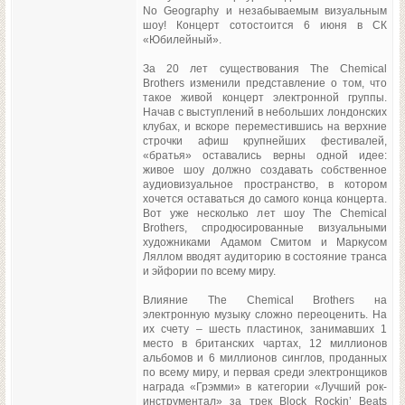
No Geography и незабываемым визуальным
шоу! Концерт сотостоится 6 июня в СК
«Юбилейный».
За 20 лет существования The Chemical
Brothers изменили представление о том, что
такое живой концерт электронной группы.
Начав с выступлений в небольших лондонских
клубах, и вскоре переместившись на верхние
строчки афиш крупнейших фестивалей,
«братья» оставались верны одной идее:
живое шоу должно создавать собственное
аудиовизуальное пространство, в котором
хочется оставаться до самого конца концерта.
Вот уже несколько лет шоу The Chemical
Brothers, спродюсированные визуальными
художниками Адамом Смитом и Маркусом
Ляллом вводят аудиторию в состояние транса
и эйфории по всему миру.
Влияние The Chemical Brothers на
электронную музыку сложно переоценить. На
их счету – шесть пластинок, занимавших 1
место в британских чартах, 12 миллионов
альбомов и 6 миллионов синглов, проданных
по всему миру, и первая среди электронщиков
награда «Грэмми» в категории «Лучший рок-
инструментал» за трек Block Rockin’ Beats