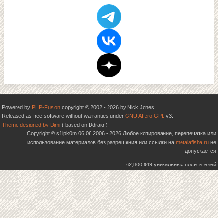
Powered by
PHP-Fusion
copyright © 2002 - 2026 by Nick Jones.
Released as free software without warranties under
GNU Affero GPL
v3.
Theme designed by Dimi
( based on Ddraig )
Copyright © s1ipk0rn 06.06.2006 - 2026 Любое копирование, перепечатка или
использование материалов без разрешения или ссылки на
metalafisha.ru
не
допускается
62,800,949 уникальных посетителей