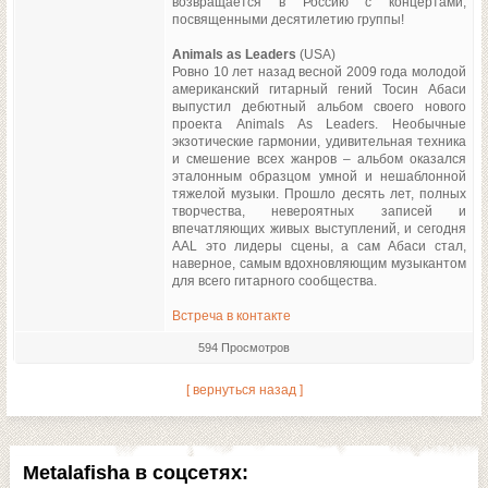
возвращается в Россию с концертами,
посвященными десятилетию группы!
Animals as Leaders
(USA)
Ровно 10 лет назад весной 2009 года молодой
американский гитарный гений Тосин Абаси
выпустил дебютный альбом своего нового
проекта Animals As Leaders. Необычные
экзотические гармонии, удивительная техника
и смешение всех жанров – альбом оказался
эталонным образцом умной и нешаблонной
тяжелой музыки. Прошло десять лет, полных
творчества, невероятных записей и
впечатляющих живых выступлений, и сегодня
AAL это лидеры сцены, а сам Абаси стал,
наверное, самым вдохновляющим музыкантом
для всего гитарного сообщества.
Встреча в контакте
594 Просмотров
[ вернуться назад ]
Metalafisha в соцсетях: