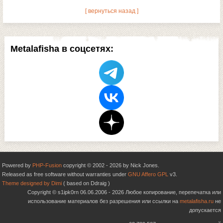
[ вернуться назад ]
Metalafisha в соцсетях:
Powered by
PHP-Fusion
copyright © 2002 - 2026 by Nick Jones.
Released as free software without warranties under
GNU Affero GPL
v3.
Theme designed by Dimi
( based on Ddraig )
Copyright © s1ipk0rn 06.06.2006 - 2026 Любое копирование, перепечатка или
использование материалов без разрешения или ссылки на
metalafisha.ru
не
допускается