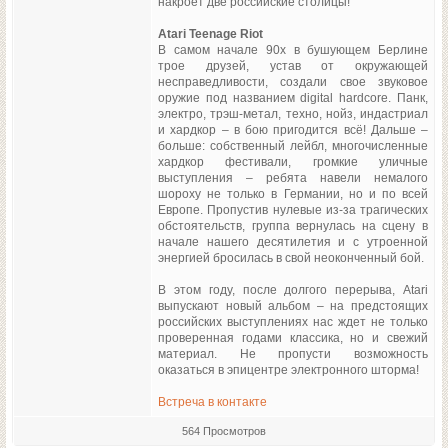
накроет две российские столицы!
Atari Teenage Riot
В самом начале 90х в бушующем Берлине
трое друзей, устав от окружающей
несправедливости, создали свое звуковое
оружие под названием digital hardcore. Панк,
электро, трэш-метал, техно, нойз, индастриал
и хардкор – в бою пригодится всё! Дальше –
больше: собственный лейбл, многочисленные
хардкор фестивали, громкие уличные
выступления – ребята навели немалого
шороху не только в Германии, но и по всей
Европе. Пропустив нулевые из-за трагических
обстоятельств, группа вернулась на сцену в
начале нашего десятилетия и с утроенной
энергией бросилась в свой неоконченный бой.
В этом году, после долгого перерыва, Atari
выпускают новый альбом – на предстоящих
российских выступлениях нас ждет не только
проверенная годами классика, но и свежий
материал. Не пропусти возможность
оказаться в эпицентре электронного шторма!
Встреча в контакте
564 Просмотров