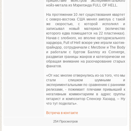
пришествие монстров экспериментального
нойз-метала из Мэрилэнда FULL OF HELL.
На протяжении 10 лет существования квартет
с северо-востока США менял амплуа с такой
же скоростью, с которой исполнял и
записывал новый материал (количество
которого едва помещается на 22 пластинках).
Начав с злобного, но вполне ортодоксального
хардкора, Full of Hell вскоре уже играли хаотик-
грайндор, сотрудничали с Merzbow и The Body
и работали с Куртом Баллоу из Converge,
раздвигая границы жанров и категорически не
обращая внимание на разочарование старых
фанатов.
«От нас многие отвернулись из-за того, что мы
стали слишком шумными и
экспериментальными по сравнению с ранними
релизами, - пожимает плечами привыкший к
негативным комментариям в адрес группы
гитарист и композитор Спенсер Хазард. – Ну
что тут поделать».
Встреча в контакте
254 Просмотров