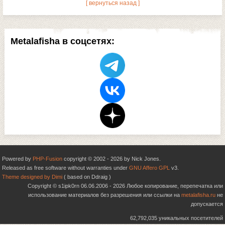
[ вернуться назад ]
Metalafisha в соцсетях:
Powered by
PHP-Fusion
copyright © 2002 - 2026 by Nick Jones.
Released as free software without warranties under
GNU Affero GPL
v3.
Theme designed by Dimi
( based on Ddraig )
Copyright © s1ipk0rn 06.06.2006 - 2026 Любое копирование, перепечатка или
использование материалов без разрешения или ссылки на
metalafisha.ru
не
допускается
62,792,035 уникальных посетителей