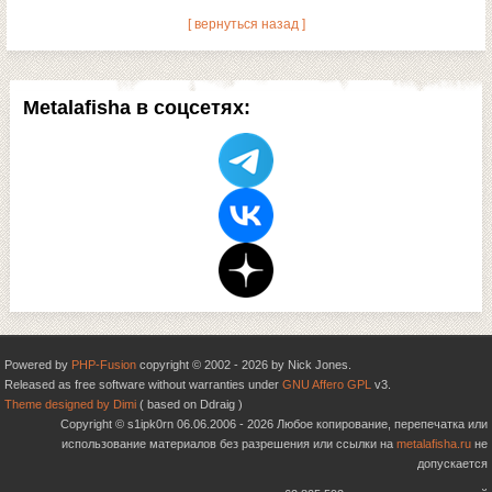
[ вернуться назад ]
Metalafisha в соцсетях:
Powered by
PHP-Fusion
copyright © 2002 - 2026 by Nick Jones.
Released as free software without warranties under
GNU Affero GPL
v3.
Theme designed by Dimi
( based on Ddraig )
Copyright © s1ipk0rn 06.06.2006 - 2026 Любое копирование, перепечатка или
использование материалов без разрешения или ссылки на
metalafisha.ru
не
допускается