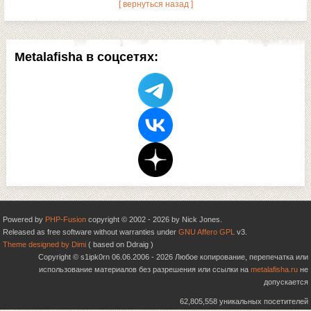
[ вернуться назад ]
Metalafisha в соцсетях:
Powered by
PHP-Fusion
copyright © 2002 - 2026 by Nick Jones.
Released as free software without warranties under
GNU Affero GPL
v3.
Theme designed by Dimi
( based on Ddraig )
Copyright © s1ipk0rn 06.06.2006 - 2026 Любое копирование, перепечатка или
использование материалов без разрешения или ссылки на
metalafisha.ru
не
допускается
62,805,558 уникальных посетителей