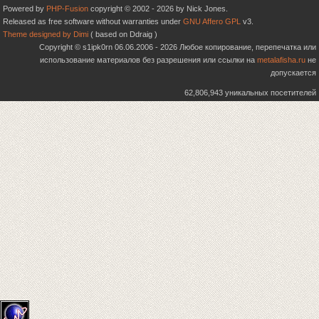
Powered by
PHP-Fusion
copyright © 2002 - 2026 by Nick Jones.
Released as free software without warranties under
GNU Affero GPL
v3.
Theme designed by Dimi
( based on Ddraig )
Copyright © s1ipk0rn 06.06.2006 - 2026 Любое копирование, перепечатка или
использование материалов без разрешения или ссылки на
metalafisha.ru
не
допускается
62,806,943 уникальных посетителей