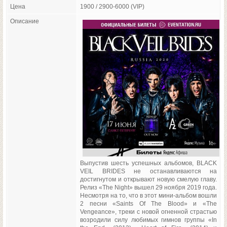
Цена
1900 / 2900-6000 (VIP)
Описание
Выпустив шесть успешных альбомов, BLACK
VEIL BRIDES не останавливаются на
достигнутом и открывают новую смелую главу.
Релиз «The Night» вышел 29 ноября 2019 года.
Несмотря на то, что в этот мини-альбом вошли
2 песни «Saints Of The Blood» и «The
Vengeance», треки с новой огненной страстью
возродили силу любимых гимнов группы «In