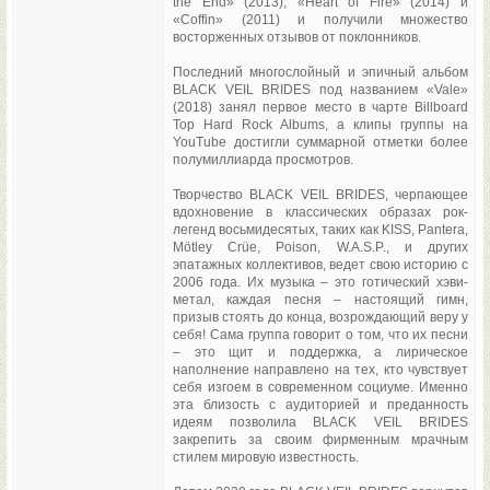
the End» (2013), «Heart of Fire» (2014) и
«Coffin» (2011) и получили множество
восторженных отзывов от поклонников.
Последний многослойный и эпичный альбом
BLACK VEIL BRIDES под названием «Vale»
(2018) занял первое место в чарте Billboard
Top Hard Rock Albums, а клипы группы на
YouTube достигли суммарной отметки более
полумиллиарда просмотров.
Творчество BLACK VEIL BRIDES, черпающее
вдохновение в классических образах рок-
легенд восьмидесятых, таких как KISS, Pantera,
Mötley Crüe, Poison, W.A.S.P., и других
эпатажных коллективов, ведет свою историю с
2006 года. Их музыка – это готический хэви-
метал, каждая песня – настоящий гимн,
призыв стоять до конца, возрождающий веру у
себя! Сама группа говорит о том, что их песни
– это щит и поддержка, а лирическое
наполнение направлено на тех, кто чувствует
себя изгоем в современном социуме. Именно
эта близость с аудиторией и преданность
идеям позволила BLACK VEIL BRIDES
закрепить за своим фирменным мрачным
стилем мировую известность.