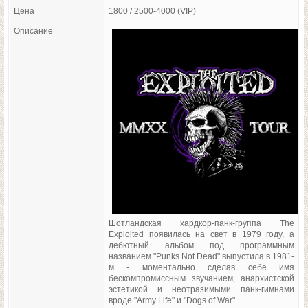
Цена
1800 / 2500-4000 (VIP)
Описание
Шотландская хардкор-панк-группа The
Exploited появилась на свет в 1979 году, а
дебютный альбом под программным
названием "Punks Not Dead" выпустила в 1981-
м - моментально сделав себе имя
бескомпромиссным звучанием, анархистской
эстетикой и неотразимыми панк-гимнами
вроде "Army Life" и "Dogs of War".