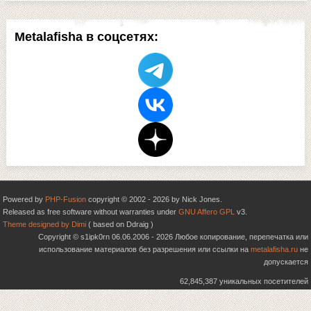
Metalafisha в соцсетях:
Powered by
PHP-Fusion
copyright © 2002 - 2026 by Nick Jones.
Released as free software without warranties under
GNU Affero GPL
v3.
Theme designed by Dimi
( based on Ddraig )
Copyright © s1ipk0rn 06.06.2006 - 2026 Любое копирование, перепечатка или
использование материалов без разрешения или ссылки на
metalafisha.ru
не
допускается
62,845,387 уникальных посетителей