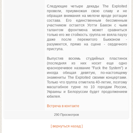
Следующие четыре декады The Exploited
провели, приумножая свою славу и не
обращая внимания на мелочи вроде ротации
состава. Его единственным бессменным
участником остается Уотти Бакхэн с чьим
талантом фронтмена может сравниться
только его же стойкость: группа не взяла паузу
даже после пережитого Бьюкэном -
разумеется, прямо на сцене - сердечного
приступа.
Выпустив восемь студийных пластинок
(последняя из них носит еще одно
красноречивое название "Fuck the System") и
иногда обещая девятую, по-настоящему
знамениты The Exploited своими концертами.
Только что группа отметила 40-летие, поэтому
масштабное турне по 10 городам России,
Украины и Белоруссии будет продолжением
юбилея.
Встреча в контакте
290 Просмотров
[ вернуться назад ]