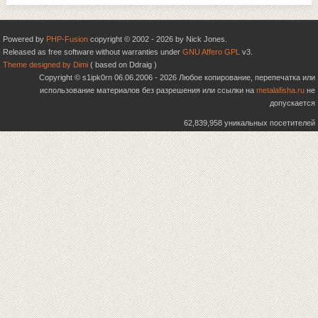
Powered by
PHP-Fusion
copyright © 2002 - 2026 by Nick Jones.
Released as free software without warranties under
GNU Affero GPL
v3.
Theme designed by Dimi
( based on Ddraig )
Copyright © s1ipk0rn 06.06.2006 - 2026 Любое копирование, перепечатка или
использование материалов без разрешения или ссылки на
metalafisha.ru
не
допускается
62,839,958 уникальных посетителей