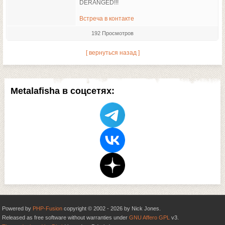
DERANGED!!!
Встреча в контакте
192 Просмотров
[ вернуться назад ]
Metalafisha в соцсетях:
Powered by
PHP-Fusion
copyright © 2002 - 2026 by Nick Jones.
Released as free software without warranties under
GNU Affero GPL
v3.