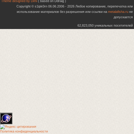
Theme designed by Dimi
( based on Ddraig )
Copyright © s1ipk0rn 06.06.2006 - 2026 Любое копирование, перепечатка или
использование материалов без разрешения или ссылки на
metalafisha.ru
не
допускается
62,823,050 уникальных посетителей
Политика конфиденциальности