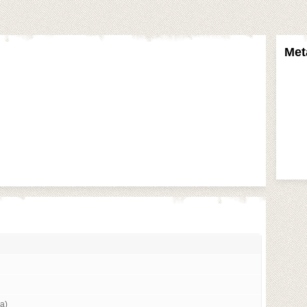
Met
а)