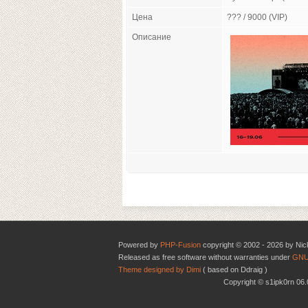
Цена
??? / 9000 (VIP)
Описание
Powered by
PHP-Fusion
copyright © 2002 - 2026 by Nic
Released as free software without warranties under
GNU
Theme designed by Dimi
( based on Ddraig )
Copyright © s1ipk0rn 0