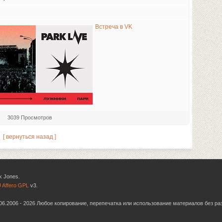
Встреча в VK
3039 Просмотров
[ вернуться назад ]
k Jones.
 Affero GPL
v3.
6.06.2006 - 2026 Любое копирование, перепечатка или использование материалов без р